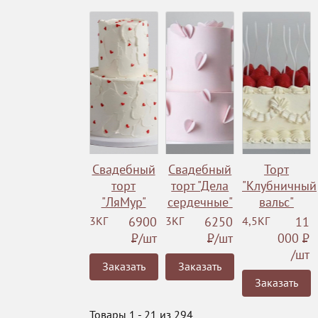
Свадебный
Свадебный
Торт
торт
торт "Дела
"Клубничный
"ЛяМур"
сердечные"
вальс"
3КГ
6900
3КГ
6250
4,5КГ
11
Р
/шт
Р
/шт
000
Р
/шт
Заказать
Заказать
Заказать
Товары 1 - 21 из 294