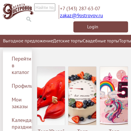
+7 (343) 287-63-07
zakaz@9ostrovov.ru
Login
Выгодное предложение
Детские торты
Свадебные торты
Торты
Перейти
в
каталог
Профиль
Мои
заказы
Календарь
праздников