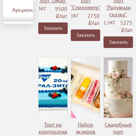
Торт "Омар"
Торт
Торт
"Спидометр"
"Радужная
3КГ
9500
Аукционы
сказка"
Р
/шт
1КГ
2750
Р
/шт
1,5КГ
5275
Заказать
Р
/шт
Заказать
Заказать
Торт на
Набор
Свадебный
корпоратив
эклеров
торт