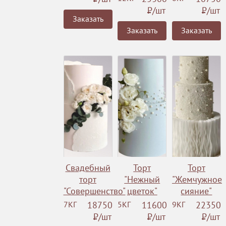
Р
/шт
Р
/шт
Заказать
Заказать
Заказать
Свадебный
Торт
Торт
торт
"Нежный
"Жемчужное
"Совершенство"
цветок"
сияние"
7КГ
18750
5КГ
11600
9КГ
22350
Р
/шт
Р
/шт
Р
/шт