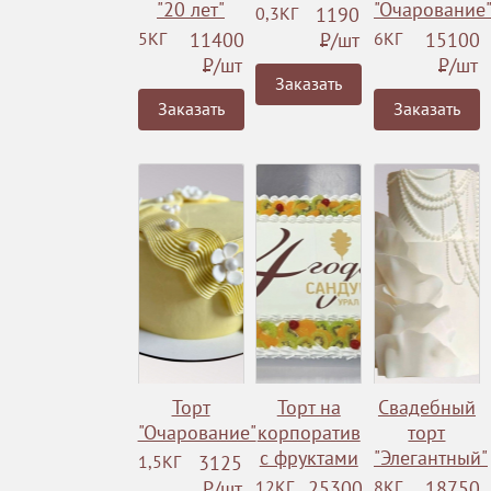
"20 лет"
"Очарование
0,3КГ
1190
5КГ
11400
Р
/шт
6КГ
15100
Р
/шт
Р
/шт
Заказать
Заказать
Заказать
Торт
Торт на
Свадебный
"Очарование"
корпоратив
торт
с фруктами
"Элегантный"
1,5КГ
3125
Р
/шт
12КГ
25300
8КГ
18750