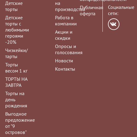
Детские
на
Социальные
Публичная
торты
производство
сети:
оферта
Детские
Работа в
торты с
компании
любимыми
Акции и
героями
скидки
-20%
Опросы и
Чизкейки/
голосования
тарты
Новости
Торты
Контакты
весом 1 кг
ТОРТЫ НА
ЗАВТРА
Торты на
день
рождения
Выгодное
предложение
от "9
островов"