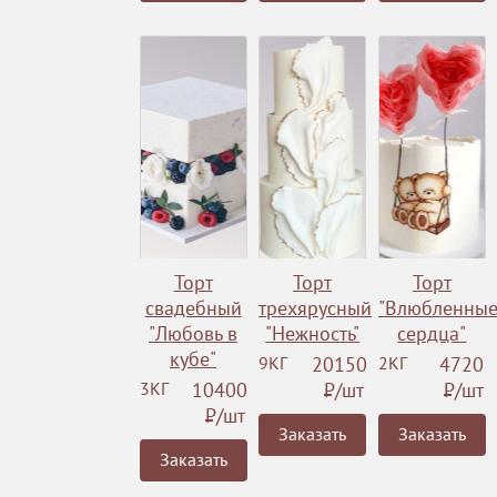
Торт
Торт
Торт
свадебный
трехярусный
"Влюбленны
"Любовь в
"Нежность"
сердца"
кубе"
9КГ
20150
2КГ
4720
3КГ
10400
Р
/шт
Р
/шт
Р
/шт
Заказать
Заказать
Заказать