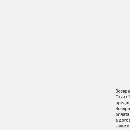
Возвра
Отказ 
предос
Возвра
оплата
а дого
зависи