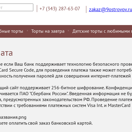
+7 (343) 287-63-07
zakaz@9ostrovov.r
бные торты
Торты на завтра
Детские торты с любимыми 
ата
ае если Ваш банк поддерживает технологию безопасного провед
Card Secure Code, для проведения платежа также может потреб
ность получения паролей для совершения интернет-платежей В
щий сайт поддерживает 256-битное шифрование. Конфиденц
чивается ПАО "Сбербанк России". Введенная информация не б
в, предусмотренных законодательством РФ. Проведение платеж
тствии с требованиями платежных систем Visa Int. и MasterCard 
ете оплатить свой заказ банковской картой.