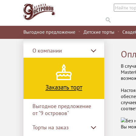
Выгодное предложение
Детские торты
Сваде
О компании
Опл
В случ
Master
возмож
Заказать торт
Настоя
обеспе
случае
Выгодное предложение
соотве
от "9 островов"
Вы мож
Торты на заказ