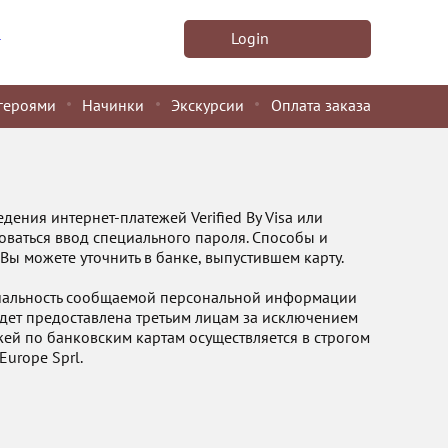
u
Login
героями
Начинки
Экскурсии
Оплата заказа
ения интернет-платежей Verified By Visa или
оваться ввод специального пароля. Способы и
ы можете уточнить в банке, выпустившем карту.
иальность сообщаемой персональной информации
удет предоставлена третьим лицам за исключением
ей по банковским картам осуществляется в строгом
Europe Sprl.