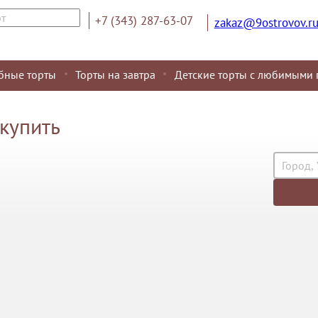
+7 (343) 287-63-07
zakaz@9ostrovov.r
бные торты
Торты на завтра
Детские торты с любимыми 
 купить