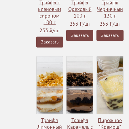
Трайфл с
Трайфл
Трайфл
кленовым
Ореховый
Черничный
сиропом
100 г
130 г
100 г
253
Р
/шт
253
Р
/шт
253
Р
/шт
Заказать
Заказать
Заказать
Трайфл
Трайфл
Пирожное
Лимонный
Карамель с
"Кремош"