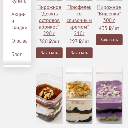
купить
Пирожное
"Трюфелек
Пирожное
"Девять
со
"Вишенка"
Акции
островов
сливочным
300 г
и
абрикос"
кремом"
скидки
435
Р
/шт
290 г
210г
Заказать
Отзывы
380
Р
/шт
297
Р
/шт
Заказать
Заказать
Блог