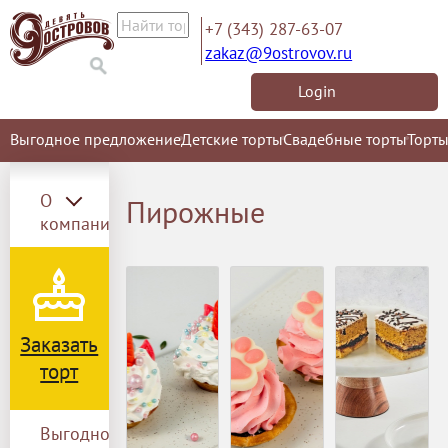
+7 (343) 287-63-07
zakaz@9ostrovov.ru
Login
Выгодное предложение
Детские торты
Свадебные торты
Торты
О
Пирожные
компании
Заказать
торт
Выгодное