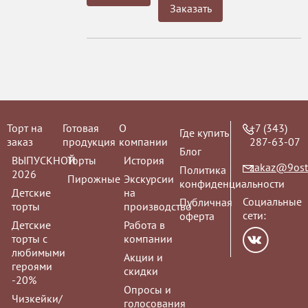
Заказать
Торт на
Готовая
О
+7 (343)
Где купить
заказ
продукция
компании
287-63-07
Блог
ВЫПУСКНОЙ
Торты
История
zakaz@9ost
Политика
2026
Пирожные
Экскурсии
конфиденциальности
Детские
на
Социальные
Публичная
торты
производство
сети:
оферта
Детские
Работа в
торты с
компании
любимыми
Акции и
героями
скидки
-20%
Опросы и
Чизкейки/
голосования