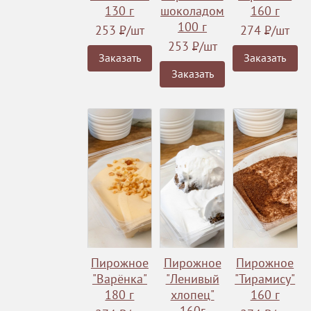
130 г
шоколадом
160 г
100 г
253
Р
/шт
274
Р
/шт
253
Р
/шт
Заказать
Заказать
Заказать
Пирожное
Пирожное
Пирожное
"Варёнка"
"Ленивый
"Тирамису"
180 г
хлопец"
160 г
160г