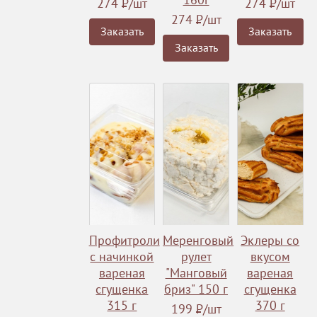
274
Р
/шт
274
Р
/шт
274
Р
/шт
Заказать
Заказать
Заказать
Профитроли
Меренговый
Эклеры со
с начинкой
рулет
вкусом
вареная
"Манговый
вареная
сгущенка
бриз" 150 г
сгущенка
315 г
370 г
199
Р
/шт