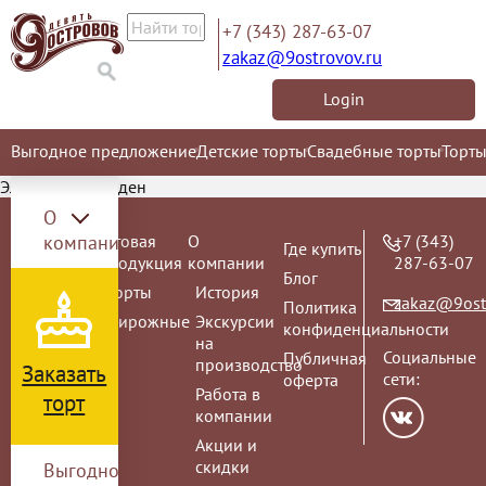
+7 (343) 287-63-07
zakaz@9ostrovov.ru
Login
Выгодное предложение
Детские торты
Свадебные торты
Торты
Элемент не найден
О
Торт на
компании
Готовая
О
+7 (343)
Где купить
заказ
продукция
компании
287-63-07
Блог
ВЫПУСКНОЙ
Торты
История
zakaz@9ost
Политика
2026
Пирожные
Экскурсии
конфиденциальности
Детские
на
Социальные
Публичная
торты
производство
Заказать
сети:
оферта
Детские
Работа в
торт
торты с
компании
любимыми
Акции и
героями
скидки
Выгодное
-20%