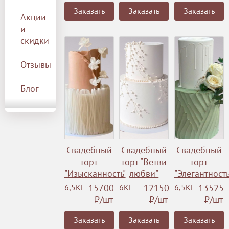
Заказать
Заказать
Заказать
Акции
и
скидки
Отзывы
Блог
Свадебный
Свадебный
Свадебный
торт
торт "Ветви
торт
"Изысканность"
любви"
"Элегантность
6,5КГ
15700
6КГ
12150
6,5КГ
13525
Р
/шт
Р
/шт
Р
/шт
Заказать
Заказать
Заказать