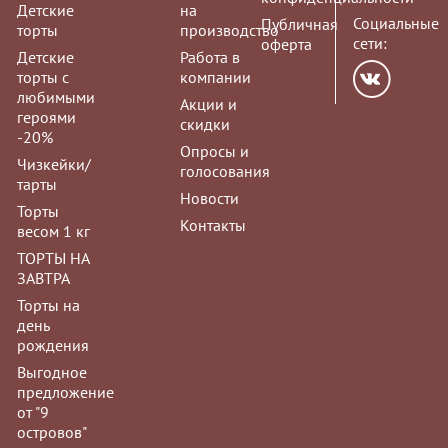
Детские
на
Социальные
Публичная
торты
производство
сети:
оферта
Детские
Работа в
торты с
компании
любимыми
Акции и
героями
скидки
-20%
Опросы и
Чизкейки/
голосования
тарты
Новости
Торты
Контакты
весом 1 кг
ТОРТЫ НА
ЗАВТРА
Торты на
день
рождения
Выгодное
предложение
от "9
островов"