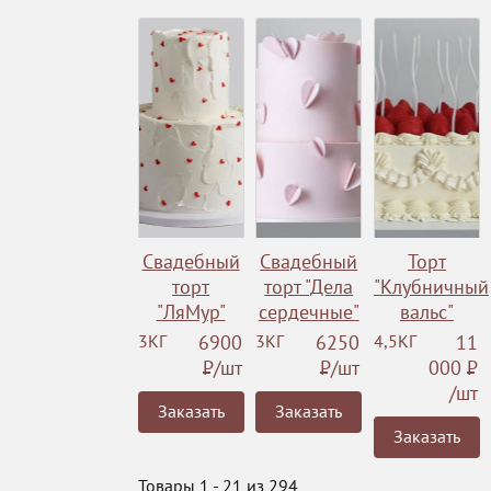
Свадебный
Свадебный
Торт
торт
торт "Дела
"Клубничный
"ЛяМур"
сердечные"
вальс"
3КГ
6900
3КГ
6250
4,5КГ
11
Р
/шт
Р
/шт
000
Р
/шт
Заказать
Заказать
Заказать
Товары 1 - 21 из 294