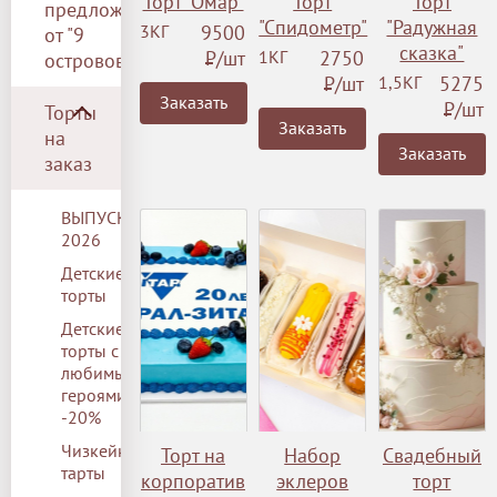
Торт "Омар"
Торт
Торт
предложение
"Спидометр"
"Радужная
3КГ
9500
от "9
сказка"
Р
/шт
1КГ
2750
островов"
Р
/шт
1,5КГ
5275
Заказать
Р
/шт
Торты
Заказать
на
Заказать
заказ
ВЫПУСКНОЙ
2026
Детские
торты
Детские
торты с
любимыми
героями
-20%
Чизкейки/
Торт на
Набор
Свадебный
тарты
корпоратив
эклеров
торт