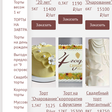
"20 лет"
"Очарование
Торты
0,3КГ
1190
весом
5КГ
11400
Р
/шт
6КГ
15100
1 кг
Р
/шт
Р
/шт
Заказать
ТОРТЫ
НА
Заказать
Заказать
ЗАВТРА
Торты
на день
рождения
Выгодное
предложение
от "9
островов"
Свадебные
торты
Корпоративные
Торт
Торт на
Свадебный
торты
"Очарование"
корпоратив
торт
Муссовые
с фруктами
"Элегантный"
1,5КГ
3125
торты
Р
/шт
12КГ
25300
8КГ
18750