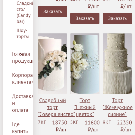
Сладкий
Р
/шт
Р
/шт
стол
Заказать
(Сandy
Заказать
Заказать
bar)
Шоу-
торты
Готовая
продукция
Корпоративным
клиентам
Доставка
Свадебный
Торт
Торт
и
торт
"Нежный
"Жемчужное
оплата
"Совершенство"
цветок"
сияние"
7КГ
18750
5КГ
11600
9КГ
22350
Где
Р
/шт
Р
/шт
Р
/шт
купить