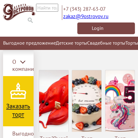
+7 (343) 287-63-07
zakaz@9ostrovov.ru
Login
Выгодное предложение
Детские торты
Свадебные торты
Торты
О
компании
Заказать
торт
Выгодное