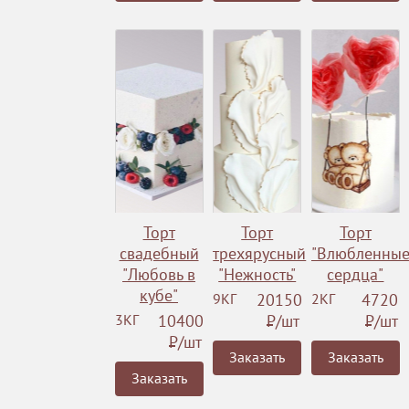
Торт
Торт
Торт
свадебный
трехярусный
"Влюбленны
"Любовь в
"Нежность"
сердца"
кубе"
9КГ
20150
2КГ
4720
3КГ
10400
Р
/шт
Р
/шт
Р
/шт
Заказать
Заказать
Заказать