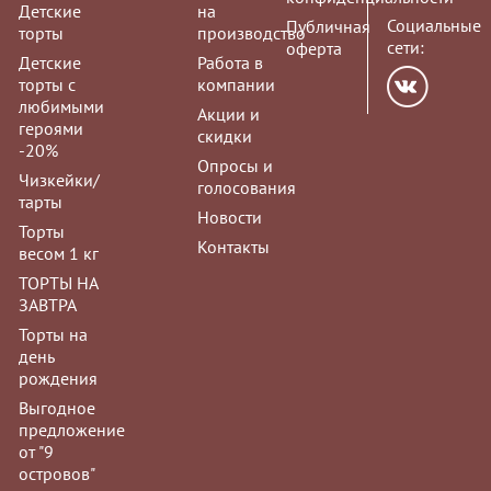
Детские
на
Социальные
Публичная
торты
производство
сети:
оферта
Детские
Работа в
торты с
компании
любимыми
Акции и
героями
скидки
-20%
Опросы и
Чизкейки/
голосования
тарты
Новости
Торты
Контакты
весом 1 кг
ТОРТЫ НА
ЗАВТРА
Торты на
день
рождения
Выгодное
предложение
от "9
островов"