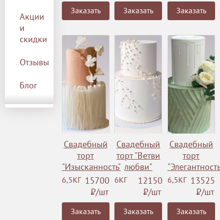
Заказать
Заказать
Заказать
Акции
и
скидки
Отзывы
Блог
Свадебный
Свадебный
Свадебный
торт
торт "Ветви
торт
"Изысканность"
любви"
"Элегантность
6,5КГ
15700
6КГ
12150
6,5КГ
13525
Р
/шт
Р
/шт
Р
/шт
Заказать
Заказать
Заказать