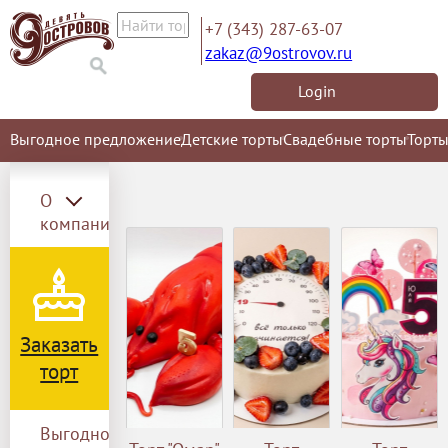
+7 (343) 287-63-07
zakaz@9ostrovov.ru
Login
Выгодное предложение
Детские торты
Свадебные торты
Торты
О
компании
Заказать
торт
Выгодное