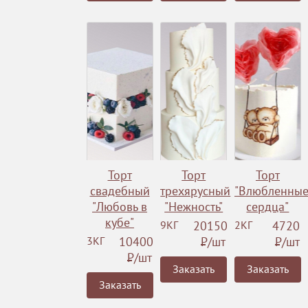
Торт
Торт
Торт
свадебный
трехярусный
"Влюбленны
"Любовь в
"Нежность"
сердца"
кубе"
9КГ
20150
2КГ
4720
3КГ
10400
Р
/шт
Р
/шт
Р
/шт
Заказать
Заказать
Заказать