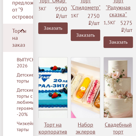
Торт "Омар"
Торт
Торт
предложение
"Спидометр"
"Радужная
3КГ
9500
от "9
сказка"
Р
/шт
1КГ
2750
островов"
Р
/шт
1,5КГ
5275
Заказать
Р
/шт
Торты
Заказать
на
Заказать
заказ
ВЫПУСКНОЙ
2026
Детские
торты
Детские
торты с
любимыми
героями
-20%
Чизкейки/
Торт на
Набор
Свадебный
тарты
корпоратив
эклеров
торт