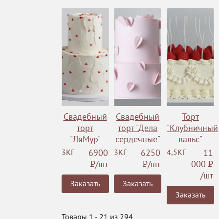
Свадебный
Свадебный
Торт
торт
торт "Дела
"Клубничный
"ЛяМур"
сердечные"
вальс"
3КГ
6900
3КГ
6250
4,5КГ
11
Р
/шт
Р
/шт
000
Р
/шт
Заказать
Заказать
Заказать
Товары 1 - 21 из 294