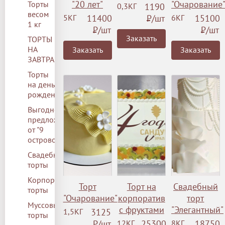
"20 лет"
"Очарование
Торты
0,3КГ
1190
весом
5КГ
11400
Р
/шт
6КГ
15100
1 кг
Р
/шт
Р
/шт
Заказать
ТОРТЫ
НА
Заказать
Заказать
ЗАВТРА
Торты
на день
рождения
Выгодное
предложение
от "9
островов"
Свадебные
торты
Корпоративные
Торт
Торт на
Свадебный
торты
"Очарование"
корпоратив
торт
Муссовые
с фруктами
"Элегантный"
1,5КГ
3125
торты
Р
/шт
12КГ
25300
8КГ
18750