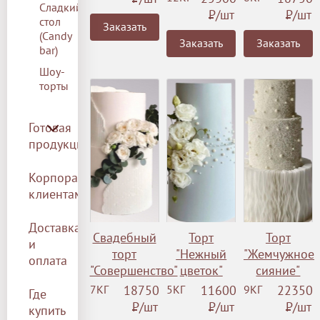
Сладкий
Р
/шт
Р
/шт
стол
Заказать
(Сandy
Заказать
Заказать
bar)
Шоу-
торты
Готовая
продукция
Корпоративным
клиентам
Доставка
Свадебный
Торт
Торт
и
торт
"Нежный
"Жемчужное
оплата
"Совершенство"
цветок"
сияние"
7КГ
18750
5КГ
11600
9КГ
22350
Где
Р
/шт
Р
/шт
Р
/шт
купить