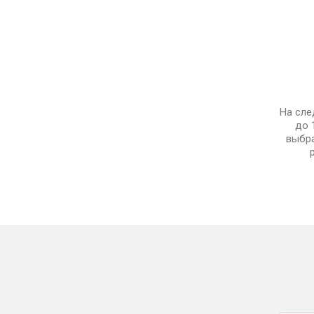
На сле
до 
выбра