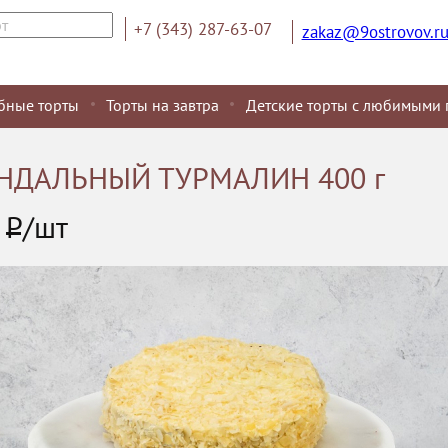
+7 (343) 287-63-07
zakaz@9ostrovov.r
бные торты
Торты на завтра
Детские торты с любимыми 
НДАЛЬНЫЙ ТУРМАЛИН 400 г
9
Р
/шт