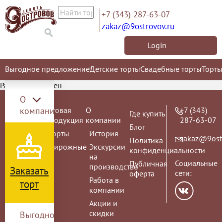
+7 (343) 287-63-07
zakaz@9ostrovov.ru
Login
Выгодное предложение
Детские торты
Свадебные торты
Торты
Раздел не найден
О
Торт на
компании
Готовая
О
+7 (343)
Где купить
заказ
продукция
компании
287-63-07
Блог
ВЫПУСКНОЙ
Торты
История
zakaz@9ost
Политика
2026
Пирожные
Экскурсии
конфиденциальности
Детские
на
Социальные
Публичная
торты
производство
Заказать
сети:
оферта
Детские
Работа в
торт
торты с
компании
любимыми
Акции и
героями
скидки
Выгодное
-20%