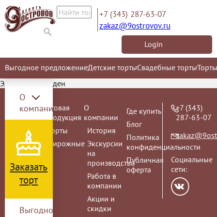
+7 (343) 287-63-07
zakaz@9ostrovov.ru
Login
Выгодное предложение
Детские торты
Свадебные торты
Торты
Элемент не найден
О
Торт на
компании
Готовая
О
+7 (343)
Где купить
заказ
продукция
компании
287-63-07
Блог
ВЫПУСКНОЙ
Торты
История
zakaz@9ost
Политика
2026
Пирожные
Экскурсии
конфиденциальности
Детские
на
Социальные
Публичная
торты
производство
Заказать
сети:
оферта
Детские
Работа в
торт
торты с
компании
любимыми
Акции и
героями
скидки
Выгодное
-20%