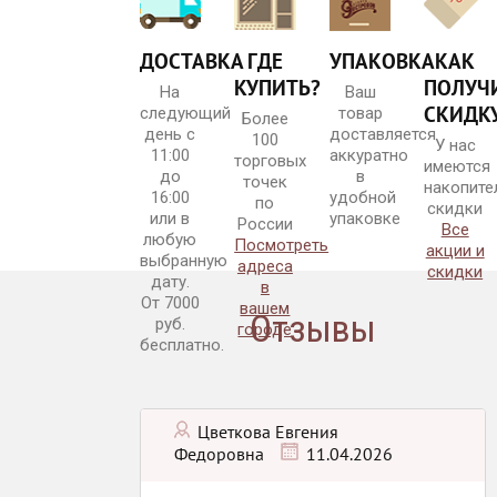
ДОСТАВКА
ГДЕ
УПАКОВКА
КАК
КУПИТЬ?
ПОЛУЧ
На
Ваш
Нежная груша
СКИДК
следующий
товар
Более
день с
доставляется
100
У нас
11:00
аккуратно
торговых
имеются
до
в
точек
накопите
16:00
удобной
по
скидки
или в
упаковке
России
Все
любую
Посмотреть
акции и
выбранную
адреса
скидки
LOVE
дату.
в
От 7000
вашем
Отзывы
руб.
городе
бесплатно.
Цветкова Евгения
Наслаждение
Федоровна
11.04.2026