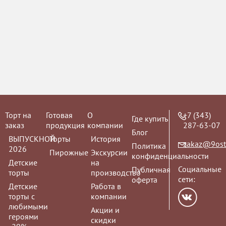
Мусс "Манго"
Заказы на му
принимаются з
Торт на
Готовая
О
+7 (343)
Где купить
заказ
продукция
компании
287-63-07
Блог
ВЫПУСКНОЙ
Торты
История
zakaz@9ost
Политика
Мусс "Клубника
2026
Пирожные
Экскурсии
конфиденциальности
Детские
на
Заказы на му
Социальные
Публичная
торты
производство
принимаются з
сети:
оферта
Детские
Работа в
торты с
компании
любимыми
Акции и
героями
скидки