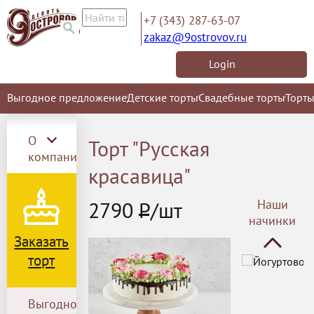
+7 (343) 287-63-07
zakaz@9ostrovov.ru
Login
Мусс "Манго-м
Заказы на му
Выгодное предложение
Детские торты
Свадебные торты
Торты
принимаются з
О
Торт "Русская
компании
красавица"
2790
Р
/шт
Наши
Мусс "Три шоко
начинки
Заказы на му
Заказать
принимаются з
торт
Выгодное