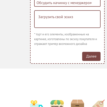
Загрузить свой эскиз
Красный барха
Заказ на начи
кг, не менее ч
* торт и его элементы, изображенные на
изготовления.
картинке, изготовлены по эксизу покупателя и
или квадрат. 
отражают пример возможного дизайна
для тяжелого 
тортов из-за с
Рекомендуемо
Далее
фрукты, крем, 
Банана сплит