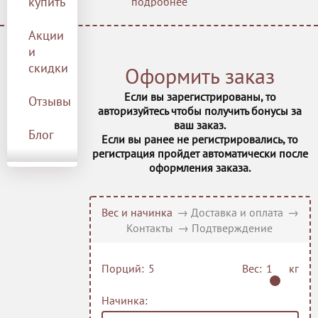
купить
подробнее
пудрой. Вес торта 1,525 кг.
Заказ необходимо
Акции
оформить не позднее, чем
9 Островов кур
и
за 3 дня до даты
получения. Торт продаётся в
скидки
Оформить заказ
оформлении, указанном на
фото.
Если вы зарегистрированы, то
Отзывы
авторизуйтесь чтобы получить бонусы за
ваш заказ.
Блог
Если вы ранее не регистрировались, то
9 Островов че
регистрация пройдет автоматически после
оформления заказа.
Вес и начинка
→
Доставка и оплата
→
Контакты
→
Подтверждение
Шоколадный о
Порций:
Вес:
кг
Начинка: