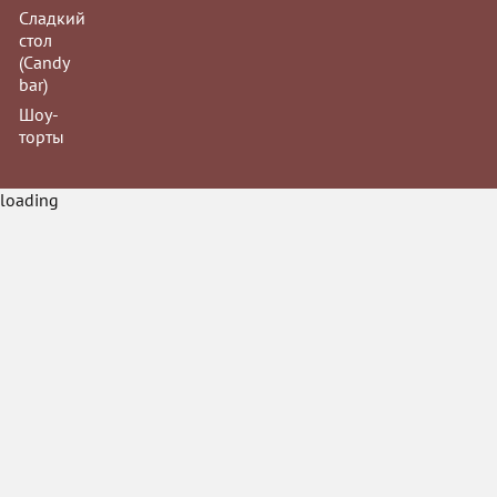
Заказы на му
Сладкий
принимаются з
стол
(Сandy
bar)
Шоу-
торты
Йогуртово-клу
loading
Прага