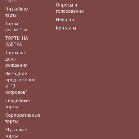
-20%
Опросы и
Чизкейки/
голосования
Мусс "Фисташк
тарты
Новости
Заказы на му
Торты
Контакты
принимаются з
весом 1 кг
ТОРТЫ НА
ЗАВТРА
Торты на
день
рождения
Мусс "Манго-м
Выгодное
предложение
Заказы на му
от "9
принимаются з
островов"
Свадебные
торты
Корпоративные
торты
Муссовые
Мусс "Три шоко
торты