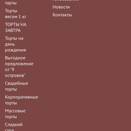
Мусс "Фисташк
тарты
Новости
Заказы на му
Торты
Контакты
принимаются з
весом 1 кг
ТОРТЫ НА
ЗАВТРА
Торты на
день
рождения
Мусс "Манго-м
Выгодное
предложение
Заказы на му
от "9
принимаются з
островов"
Свадебные
торты
Корпоративные
торты
Муссовые
Мусс "Три шоко
торты
Заказы на му
Сладкий
принимаются з
стол