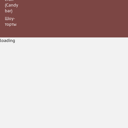
(Сandy
bar)
Шоу-
торты
Йогуртово-клу
loading
Прага
Брауни делис