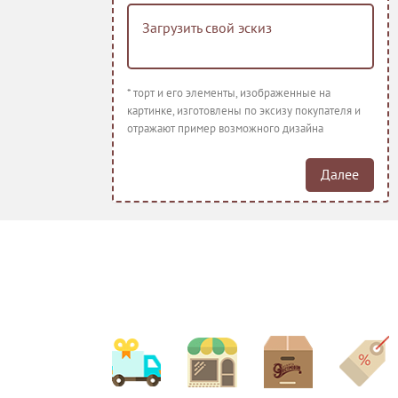
Загрузить свой эскиз
Красный барха
Заказ на начи
кг, не менее ч
* торт и его элементы, изображенные на
изготовления.
картинке, изготовлены по эксизу покупателя и
или квадрат. 
отражают пример возможного дизайна
для тяжелого 
тортов из-за с
Рекомендуемо
Далее
фрукты, крем, 
Банана сплит