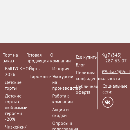
Мусс "Манго"
Заказы на му
принимаются з
Торт на
Готовая
О
+7 (343)
Где купить
заказ
продукция
компании
287-63-07
Блог
ВЫПУСКНОЙ
Торты
История
zakaz@9ost
Политика
Мусс "Клубника
2026
Пирожные
Экскурсии
конфиденциальности
Детские
на
Заказы на му
Социальные
Публичная
торты
производство
принимаются з
сети:
оферта
Детские
Работа в
торты с
компании
любимыми
Акции и
героями
скидки
-20%
Опросы и
Чизкейки/
голосования