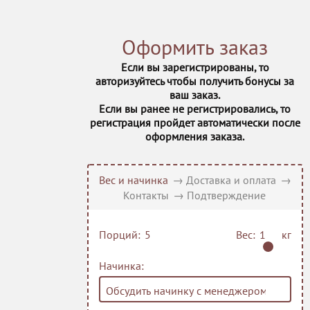
оформление в виде
9 Островов кур
фигурок, печенья и
леденцов упаковывается
Оформить заказ
отдельно.
Торт на эскизе оформлен в
Если вы зарегистрированы, то
кремовом покрытии.
авторизуйтесь чтобы получить бонусы за
ваш заказ.
Если вы ранее не регистрировались, то
9 Островов че
регистрация пройдет автоматически после
оформления заказа.
Вес и начинка
→
Доставка и оплата
→
Контакты
→
Подтверждение
Шоколадный о
Порций:
Вес:
кг
Начинка: