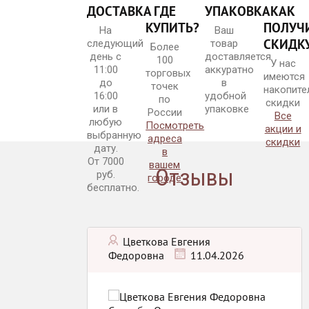
ДОСТАВКА
ГДЕ
УПАКОВКА
КАК
КУПИТЬ?
ПОЛУЧ
На
Ваш
Нежная груша
СКИДК
следующий
товар
Более
день с
доставляется
100
У нас
11:00
аккуратно
торговых
имеются
до
в
точек
накопите
16:00
удобной
по
скидки
или в
упаковке
России
Все
любую
Посмотреть
акции и
выбранную
адреса
скидки
LOVE
дату.
в
От 7000
вашем
Отзывы
руб.
городе
бесплатно.
Цветкова Евгения
Наслаждение
Федоровна
11.04.2026