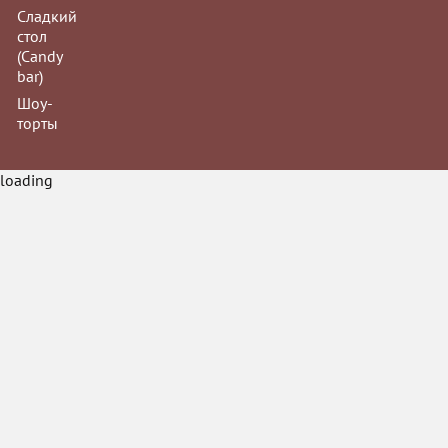
Заказы на му
Сладкий
принимаются з
стол
(Сandy
bar)
Шоу-
торты
Йогуртово-клу
loading
Прага