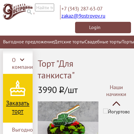
+7 (343) 287-63-07
zakaz@9ostrovov.ru
Login
Мусс "Манго-м
Заказы на му
Выгодное предложение
Детские торты
Свадебные торты
Торты
принимаются з
О
Торт "Для
компании
танкиста"
3990
Р
/шт
Наши
Мусс "Три шоко
начинки
Заказы на му
Заказать
принимаются з
торт
Выгодное