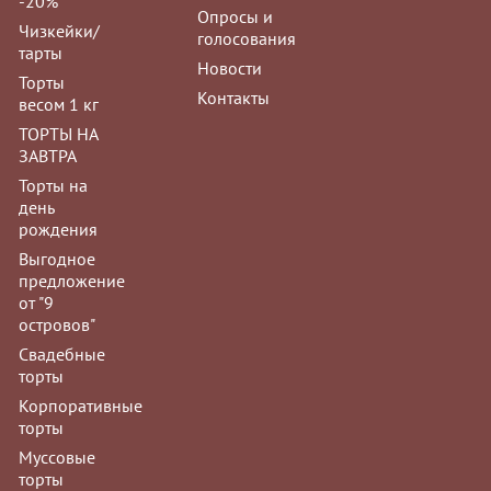
-20%
Опросы и
Чизкейки/
голосования
Мусс "Фисташк
тарты
Новости
Заказы на му
Торты
Контакты
принимаются з
весом 1 кг
ТОРТЫ НА
ЗАВТРА
Торты на
день
рождения
Мусс "Манго-м
Выгодное
предложение
Заказы на му
от "9
принимаются з
островов"
Свадебные
торты
Корпоративные
торты
Муссовые
Мусс "Три шоко
торты