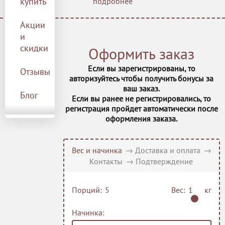
купить
подробнее
2 шт. печенья с ручной
росписью.
Акции
Для сохранности торта при
9 Островов кур
и
доставке тяжелое
оформление в виде
скидки
Оформить заказ
фигурок, печенья и
леденцов упаковывается
Если вы зарегистрированы, то
Отзывы
отдельно.
авторизуйтесь чтобы получить бонусы за
ваш заказ.
Блог
Если вы ранее не регистрировались, то
9 Островов че
регистрация пройдет автоматически после
оформления заказа.
Вес и начинка
→
Доставка и оплата
→
Контакты
→
Подтверждение
Шоколадный о
Порций:
Вес:
кг
Начинка: