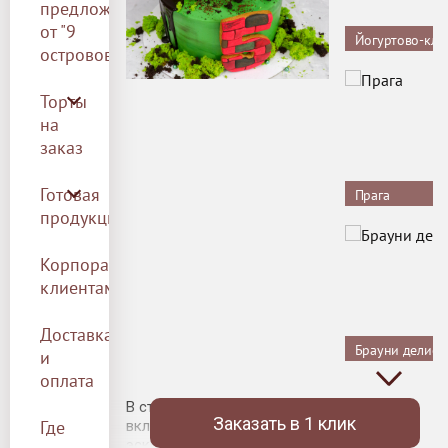
предложение
от "9
Йогуртово-клу
островов"
Торты
на
заказ
Готовая
Прага
продукция
Корпоративным
клиентам
Доставка
Брауни делис
и
оплата
В стоимость торта
Заказать в 1 клик
Где
включено оформление по
эскизу, кремовое покрытие,