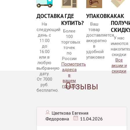
ДОСТАВКА
ГДЕ
УПАКОВКА
КАК
КУПИТЬ?
ПОЛУЧ
На
Ваш
Нежная груша
СКИДК
следующий
товар
Более
день с
доставляется
100
У нас
11:00
аккуратно
торговых
имеются
до
в
точек
накопите
16:00
удобной
по
скидки
или в
упаковке
России
Все
любую
Посмотреть
акции и
выбранную
адреса
скидки
LOVE
дату.
в
От 7000
вашем
Отзывы
руб.
городе
бесплатно.
Цветкова Евгения
Наслаждение
Федоровна
11.04.2026