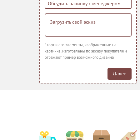
Загрузить свой эскиз
Красный барха
Заказ на начи
кг, не менее ч
* торт и его элементы, изображенные на
изготовления.
картинке, изготовлены по эксизу покупателя и
или квадрат. 
отражают пример возможного дизайна
для тяжелого 
тортов из-за с
Рекомендуемо
Далее
фрукты, крем, 
Банана сплит