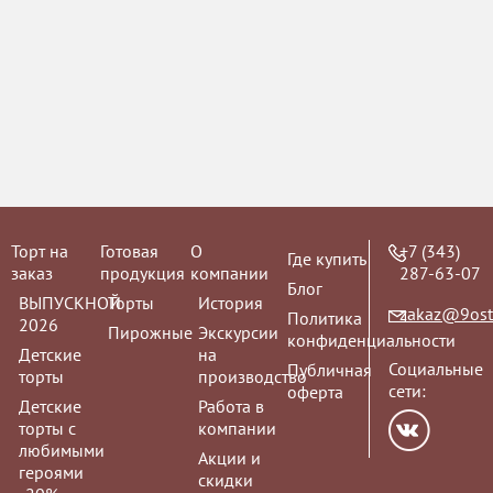
Мусс "Манго"
Заказы на му
принимаются з
Торт на
Готовая
О
+7 (343)
Где купить
заказ
продукция
компании
287-63-07
Блог
ВЫПУСКНОЙ
Торты
История
zakaz@9ost
Политика
Мусс "Клубника
2026
Пирожные
Экскурсии
конфиденциальности
Детские
на
Заказы на му
Социальные
Публичная
торты
производство
принимаются з
сети:
оферта
Детские
Работа в
торты с
компании
любимыми
Акции и
героями
скидки