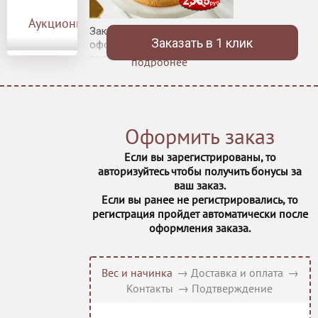
Аукционы
Заказ необходимо
Заказать в 1 клик
оформить за 3 дня до даты
получения.
подробнее
Песочная корзинка с
нежным творожно-
клубничным сыром,
украшенная свежей сочной
клубникой.
Оформить заказ
* Скидка не суммируется с
другими скидками и
Если вы зарегистрированы, то
акциями!
авторизуйтесь чтобы получить бонусы за
ваш заказ.
Если вы ранее не регистрировались, то
регистрация пройдет автоматически после
оформления заказа.
Вес и начинка
→
Доставка и оплата
→
Контакты
→
Подтверждение