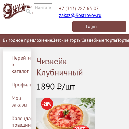
+7 (343) 287-63-07
zakaz@9ostrovov.ru
Login
Выгодное предложение
Детские торты
Свадебные торты
Торты
Перейти
Чизкейк
в
Клубничный
каталог
1890
Р
/шт
Профиль
Мои
заказы
Календарь
праздников