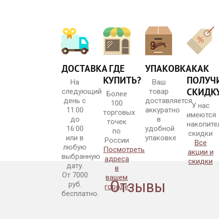
ДОСТАВКА
ГДЕ
УПАКОВКА
КАК
КУПИТЬ?
ПОЛУЧ
На
Ваш
СКИДК
следующий
товар
Более
день с
доставляется
100
У нас
11:00
аккуратно
торговых
имеются
до
в
точек
накопите
16:00
удобной
по
скидки
или в
упаковке
России
Все
любую
Посмотреть
акции и
выбранную
адреса
скидки
дату.
в
От 7000
вашем
Отзывы
руб.
городе
бесплатно.