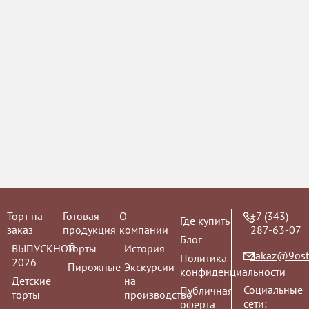
Торт на
Готовая
О
+7 (343)
Где купить
заказ
продукция
компании
287-63-07
Блог
ВЫПУСКНОЙ
Торты
История
zakaz@9ost
Политика
2026
Пирожные
Экскурсии
конфиденциальности
Детские
на
Социальные
Публичная
торты
производство
сети:
оферта