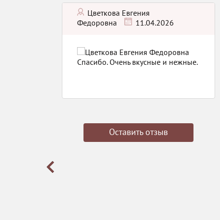
Цветкова Евгения
Федоровна
11.04.2026
3 февраля
Спасибо. Очень вкусные и нежные.
ьск.
а
полненный
ественно-
ципановое
нежное и
Оставить отзыв
арность
ие и точное
Отдельная
терам за
чт в
ния!!!