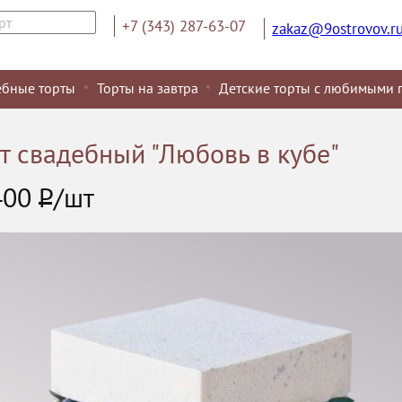
+7 (343) 287-63-07
zakaz@9ostrovov.r
ебные торты
Торты на завтра
Детские торты с любимыми 
т свадебный "Любовь в кубе"
400
Р
/шт