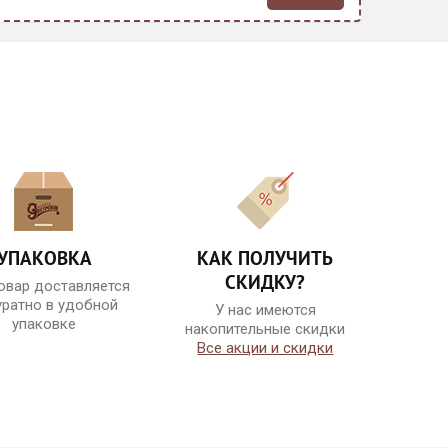
Заказ на начинку принимается от 2-х
кг, не менее чем за 3 дня до даты
изготовления. Форма торта — круг
или квадрат. Начинка не подходит
для тяжелого декора и многоярусных
тортов из-за своей мягкости!
Рекомендуемое оформление: ягоды,
фрукты, крем, цветы, фотопечать.
УПАКОВКА
КАК ПОЛУЧИТЬ
СКИДКУ?
овар доставляется
Банана сплит
уратно в удобной
У нас имеются
упаковке
накопительные скидки
Все акции и скидки
Нежная груша