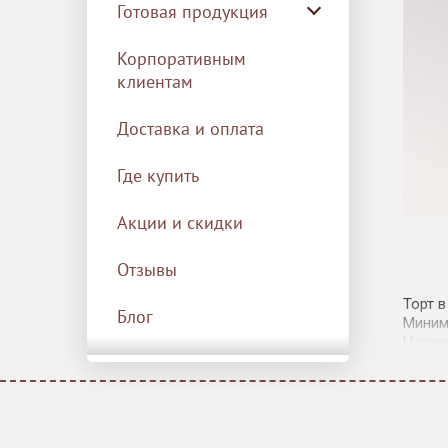
Готовая продукция
Корпоративным
клиентам
Доставка и оплата
Где купить
Акции и скидки
Отзывы
Торт 
Блог
Миним
Начин
Насла
Перед
согла
возмож