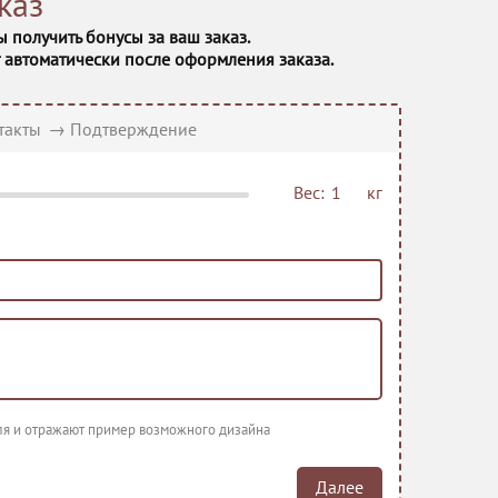
каз
ы получить бонусы за ваш заказ.
т автоматически после оформления заказа.
9 Островов чернослив
такты
→
Подтверждение
Вес:
кг
Шоколадный орешек
еля и отражают пример возможного дизайна
Красный бархат
Далее