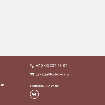
Фисташка-Малина
Заказ данной начинки необходимо
оформлять минимум за 3 дня до даты
торжества. Начинка подходит не под
каждый вес, размер и форму.
Оформляется только по
согласованию с производством.
+7 (343) 287-63-07
Вишнёвый лес
zakaz@9ostrovov.ru
Покрытие начинки только кремовое.
Форма торта — круг.
сти
Социальные сети: