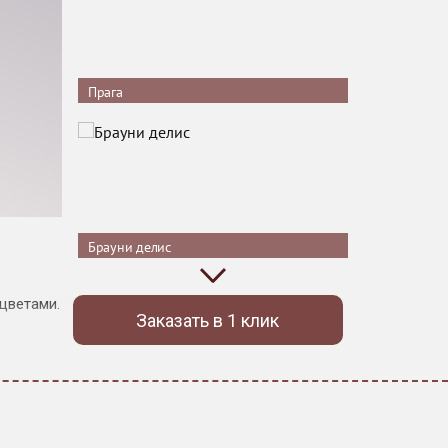
Прага
Брауни делис
цветами.
Заказать в 1 клик
о
езонными,
9 Островов курага