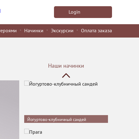
Заказы на муссовые начинки
u
Login
принимаются за 3 дня.
героями
Начинки
Экскурсии
Оплата заказа
Мусс "Три шоколада"
Наши начинки
Заказы на муссовые начинки
принимаются за 3 дня.
Йогуртово-клубничный сандей