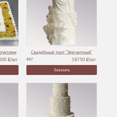
фруктами
Свадебный торт "Элегантный"
300
Р
/шт
8КГ
18750
Р
/шт
Заказать