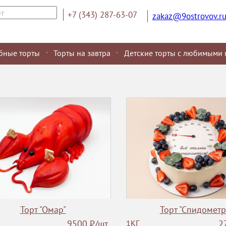
+7 (343) 287-63-07
zakaz@9ostrovov.r
бные торты
Торты на завтра
Детские торты с любимыми 
Торт "Омар"
Торт "Спидометр
9500
Р
/шт
1КГ
2