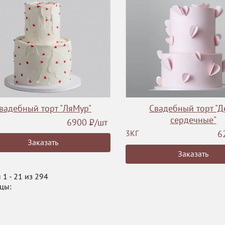
вадебный торт "ЛяМур"
Свадебный торт "Д
сердечные"
6900
Р
/шт
3КГ
6
Заказать
Заказать
 1 - 21 из 294
цы: