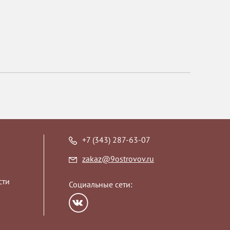
+7 (343) 287-63-07
zakaz@9ostrovov.ru
сти
Социальные сети: