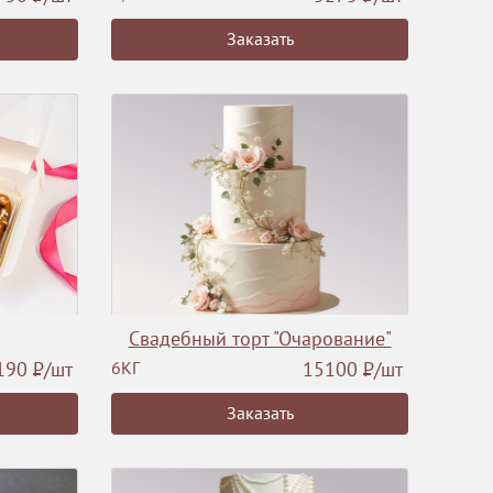
Заказать
Свадебный торт "Очарование"
190
Р
/шт
6КГ
15100
Р
/шт
Заказать