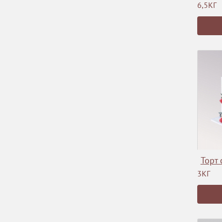
6,5КГ
Торт 
3КГ