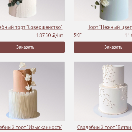
ебный торт "Совершенство"
Торт "Нежный цвет
18750
Р
/шт
5КГ
11
Заказать
Заказать
ебный торт "Изысканность"
Свадебный торт "Ветви