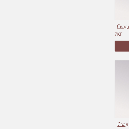
Свад
7КГ
Свад