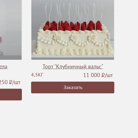
ела
Торт "Клубничный вальс"
4,5КГ
11 000
Р
/шт
250
Р
/шт
Заказать