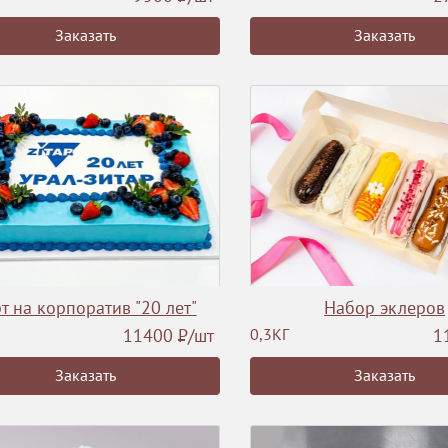
Заказать
Заказать
т на корпоратив "20 лет"
Набор эклеров
11400
Р
/шт
0,3КГ
1
Заказать
Заказать