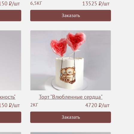
150
Р
/шт
6,5КГ
13525
Р
/шт
Заказать
жность"
Торт "Влюбленные сердца"
150
Р
/шт
2КГ
4720
Р
/шт
Заказать