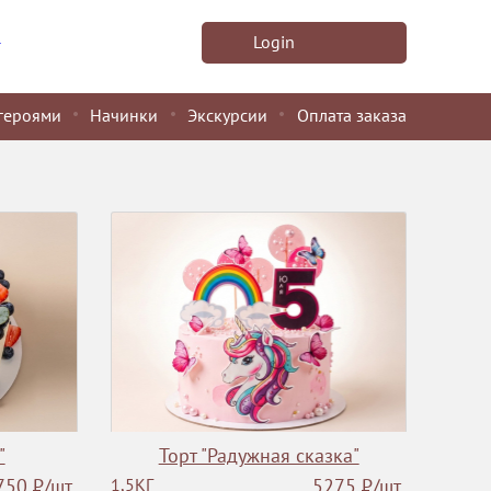
u
Login
героями
Начинки
Экскурсии
Оплата заказа
"
Торт "Радужная сказка"
750
Р
/шт
1,5КГ
5275
Р
/шт