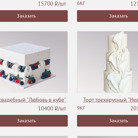
15700
Р
/шт
6КГ
12
Заказать
Заказать
свадебный "Любовь в кубе"
Торт трехярусный "Не
10400
Р
/шт
9КГ
20
Заказать
Заказать