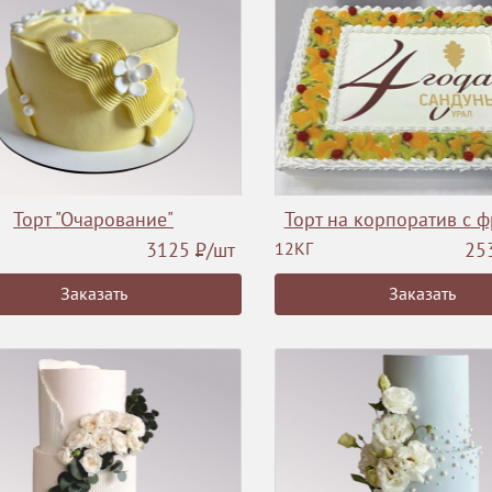
Торт "Очарование"
Торт на корпоратив с 
3125
Р
/шт
12КГ
25
Заказать
Заказать