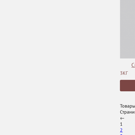
С
3КГ
Товары
Страни
←
1
2