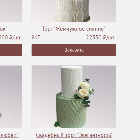
ок"
Торт "Жемчужное сияние"
600
Р
/шт
9КГ
22350
Р
/шт
Заказать
 любви"
Свадебный торт "Элегантность"